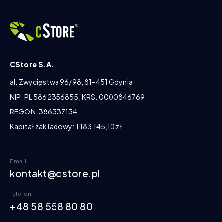
CStore S.A.
al. Zwycięstwa 96/98, 81-451 Gdynia
NIP: PL 5862356855, KRS: 0000846769
REGON: 386337134
Kapitał zakładowy: 1 183 145,10 zł
Email
kontakt@cstore.pl
Telefon
+48 58 558 80 80