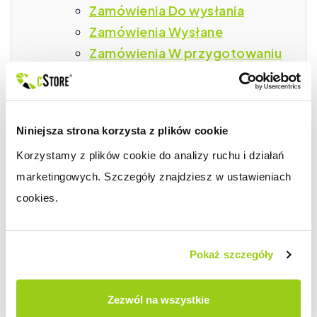
Zamówienia Do wysłania
Zamówienia Wysłane
Zamówienia W przygotowaniu
Zamówienia Do odebrania
Zamówienia Zrealizowane
Zamówienia Odrzucone
Niniejsza strona korzysta z plików cookie
Zamówienia Wszystkie
Korzystamy z plików cookie do analizy ruchu i działań 
Zamówienia Usunięte
marketingowych. Szczegóły znajdziesz w ustawieniach 
Zamówienia Archiwum
cookies.
Zamówienia Dodawanie
Zamówienia Bufor
dokumentów
Pokaż szczegóły
Menuboxy, opis zakładki
Nagłówek i stopka
Zezwól na wszystkie
Faktury