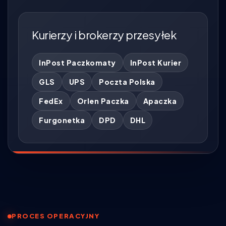
Kurierzy i brokerzy przesyłek
InPost Paczkomaty
InPost Kurier
GLS
UPS
Poczta Polska
FedEx
Orlen Paczka
Apaczka
Furgonetka
DPD
DHL
PROCES OPERACYJNY