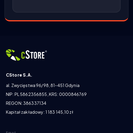
CStore S.A.
al. Zwycięstwa 96/98, 81-451 Gdynia
NIP: PL 5862356855, KRS: 0000846769
REGON: 386337134
Kapitał zakładowy: 1 183 145,10 zł
Email