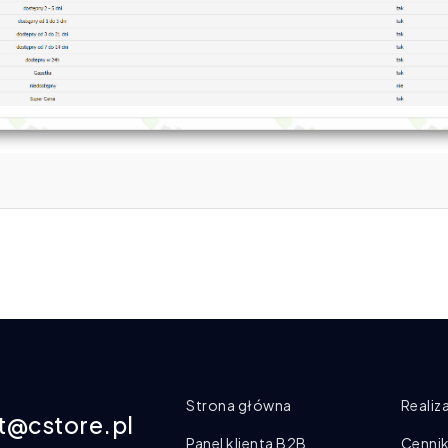
Strona główna
Realiz
t@cstore.pl
Panel klienta B2B
Cenni