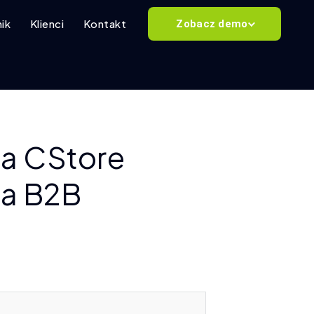
ik
Klienci
Kontakt
Zobacz demo
a CStore
ma B2B