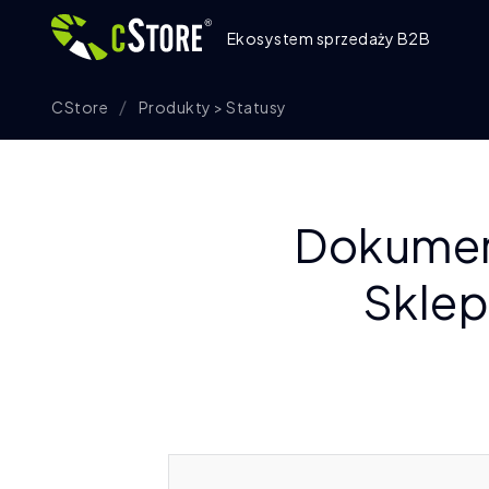
Ekosystem sprzedaży B2B
CStore
Produkty > Statusy
Dokumen
Sklep