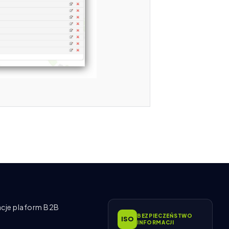
acje plaform B2B
BEZPIECZEŃSTWO
ISO
INFORMACJI
k