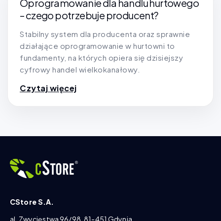
Oprogramowanie dla handlu hurtowego
– czego potrzebuje producent?
Stabilny system dla producenta oraz sprawnie
działające oprogramowanie w hurtowni to
fundamenty, na których opiera się dzisiejszy
cyfrowy handel wielkokanałowy.
Czytaj więcej
CStore S.A.
al. Zwycięstwa 96/98, 81-451 Gdynia