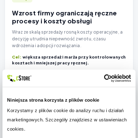
Wzrost firmy ograniczają ręczne
procesy i koszty obsługi
Wraz ze skalą sprzedaży rosną koszty operacyjne, a
decyzję utrudnia niepewność zwrotu, czasu
wdrożenia i adopcji rozwiązania.
większa sprzedaż i marża przy kontrolowanych
kosztach i mniejszej pracy ręcznej.
SPRZEDAŻ
Niniejsza strona korzysta z plików cookie
Handlowcy przepisują zamówienia
Korzystamy z plików cookie do analizy ruchu i działań 
zamiast rozwijać klientów
marketingowych. Szczegóły znajdziesz w ustawieniach 
Zamówienia spływają wieloma kanałami, pojawiają
cookies.
się pomyłki, a handlowcy tracą czas na czynności
administracyjne.