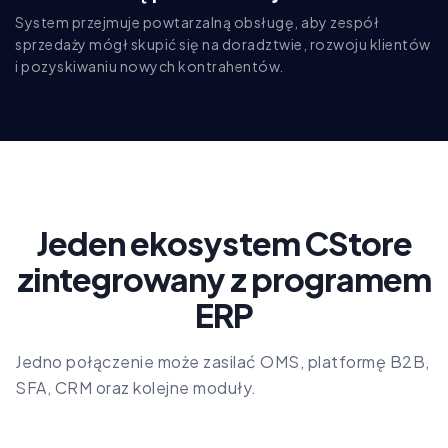
System przejmuje powtarzalną obsługę, aby zespół
sprzedaży mógł skupić się na doradztwie, rozwoju klientów
i pozyskiwaniu nowych kontrahentów.
Jeden ekosystem CStore
zintegrowany z programem
ERP
Jedno połączenie może zasilać OMS, platformę B2B,
SFA, CRM oraz kolejne moduły.