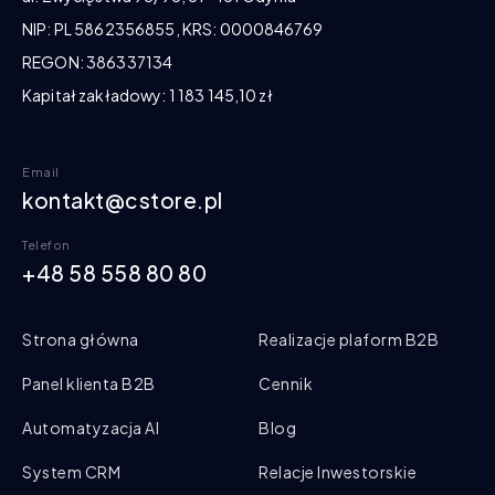
NIP: PL 5862356855, KRS: 0000846769
REGON: 386337134
Kapitał zakładowy: 1 183 145,10 zł
Email
kontakt@cstore.pl
Telefon
+48 58 558 80 80
Strona główna
Realizacje plaform B2B
Panel klienta B2B
Cennik
Automatyzacja AI
Blog
System CRM
Relacje Inwestorskie