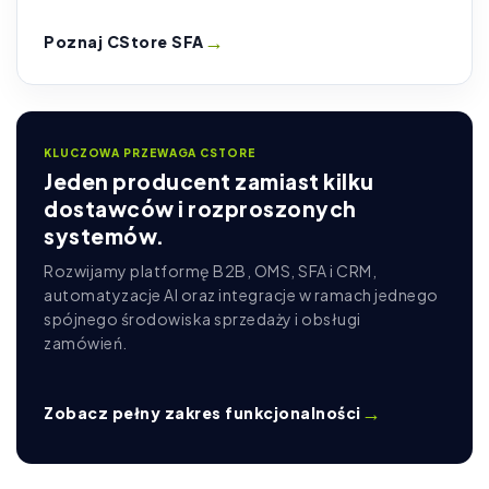
→
Poznaj CStore SFA
KLUCZOWA PRZEWAGA CSTORE
Jeden producent zamiast kilku
dostawców i rozproszonych
systemów.
Rozwijamy platformę B2B, OMS, SFA i CRM,
automatyzacje AI oraz integracje w ramach jednego
spójnego środowiska sprzedaży i obsługi
zamówień.
→
Zobacz pełny zakres funkcjonalności