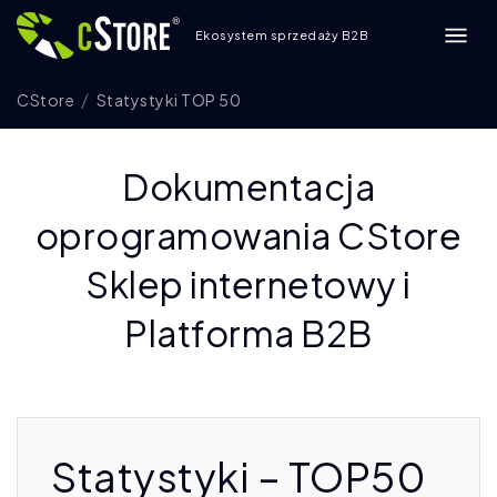
Ekosystem sprzedaży B2B
CStore
Statystyki TOP 50
Dokumentacja
oprogramowania CStore
Sklep internetowy i
Platforma B2B
Statystyki – TOP50