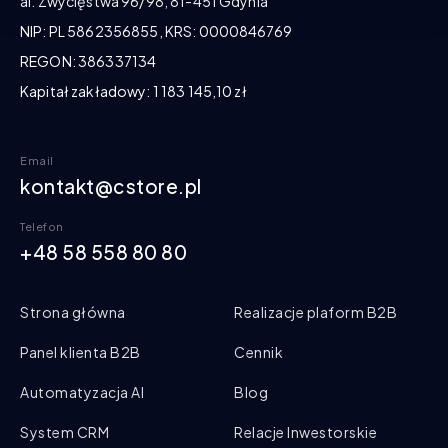
al. Zwycięstwa 96/98, 81-451 Gdynia
NIP: PL 5862356855, KRS: 0000846769
REGON: 386337134
Kapitał zakładowy: 1 183 145,10 zł
Email
kontakt@cstore.pl
Telefon
+48 58 558 80 80
Strona główna
Realizacje plaform B2B
Panel klienta B2B
Cennik
Automatyzacja AI
Blog
System CRM
Relacje Inwestorskie