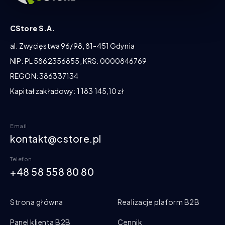
CStore S.A.
al. Zwycięstwa 96/98, 81-451 Gdynia
NIP: PL 5862356855, KRS: 0000846769
REGON: 386337134
Kapitał zakładowy: 1 183 145,10 zł
Email
kontakt@cstore.pl
Telefon
+48 58 558 80 80
Strona główna
Realizacje plaform B2B
Panel klienta B2B
Cennik