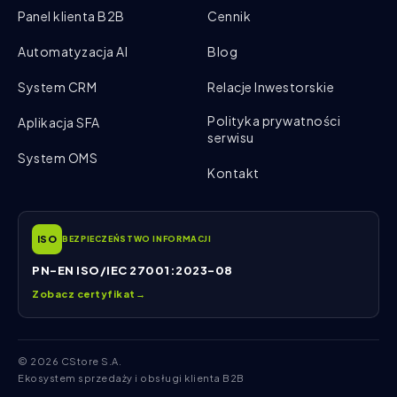
Panel klienta B2B
Cennik
Automatyzacja AI
Blog
System CRM
Relacje Inwestorskie
Polityka prywatności
Aplikacja SFA
serwisu
System OMS
Kontakt
ISO
BEZPIECZEŃSTWO INFORMACJI
PN-EN ISO/IEC 27001:2023-08
Zobacz certyfikat
→
© 2026 CStore S.A.
Ekosystem sprzedaży i obsługi klienta B2B