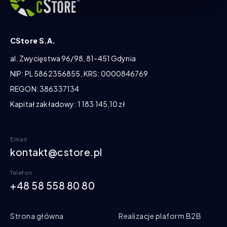
CStore S.A.
al. Zwycięstwa 96/98, 81-451 Gdynia
NIP: PL 5862356855, KRS: 0000846769
REGON: 386337134
Kapitał zakładowy: 1 183 145,10 zł
Email
kontakt@cstore.pl
Telefon
+48 58 558 80 80
Strona główna
Realizacje plaform B2B