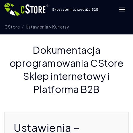
Ekosystem sprzedaży B2B
CStore
Ustawienia > Kurierzy
Dokumentacja
oprogramowania CStore
Sklep internetowy i
Platforma B2B
Ustawienia –