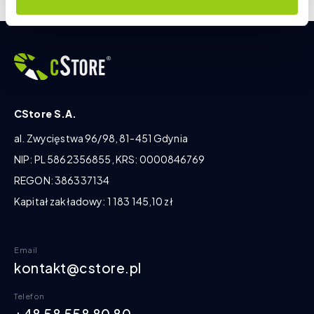
CStore S.A.
al. Zwycięstwa 96/98, 81-451 Gdynia
NIP: PL 5862356855, KRS: 0000846769
REGON: 386337134
Kapitał zakładowy: 1 183 145,10 zł
Email
kontakt@cstore.pl
Telefon