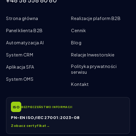
+48 58 558 80 80
Strona główna
Realizacje plaform B2B
Panel klienta B2B
Cennik
Automatyzacja AI
Blog
System CRM
Relacje Inwestorskie
Polityka prywatności
Aplikacja SFA
serwisu
System OMS
Kontakt
ISO
BEZPIECZEŃSTWO INFORMACJI
PN-EN ISO/IEC 27001:2023-08
Zobacz certyfikat
→