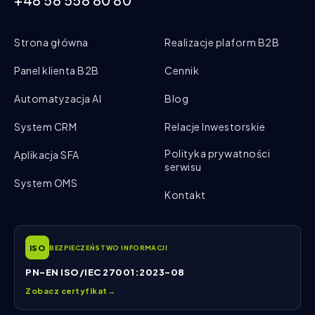
+48 58 558 80 80
Strona główna
Realizacje plaform B2B
Panel klienta B2B
Cennik
Automatyzacja AI
Blog
System CRM
Relacje Inwestorskie
Polityka prywatności
Aplikacja SFA
serwisu
System OMS
Kontakt
ISO
BEZPIECZEŃSTWO INFORMACJI
PN-EN ISO/IEC 27001:2023-08
Zobacz certyfikat
→