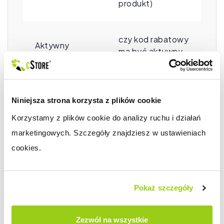
produkt)
czy kod rabatowy
Aktywny
ma być aktywny
wartość kodu
rabatowego, w
Niniejsza strona korzysta z plików cookie
zależności od
Korzystamy z plików cookie do analizy ruchu i działań 
Wartość
wybranej pozycji
marketingowych. Szczegóły znajdziesz w ustawieniach 
w polu ‚Typ’
(rabat/kwota/id
cookies.
produktu)
Pokaż szczegóły
rabat będzie
Rabat tylko na
obowiązywał
produkty
tylko na produkty
Zezwól na wszystkie