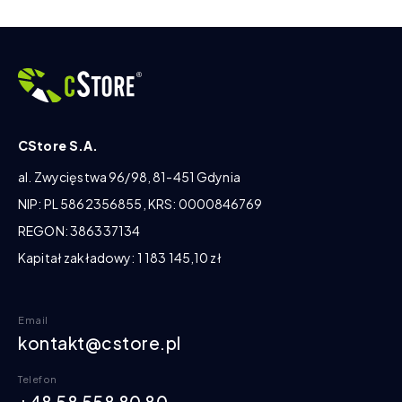
CStore S.A.
al. Zwycięstwa 96/98, 81-451 Gdynia
NIP: PL 5862356855, KRS: 0000846769
REGON: 386337134
Kapitał zakładowy: 1 183 145,10 zł
Email
kontakt@cstore.pl
Telefon