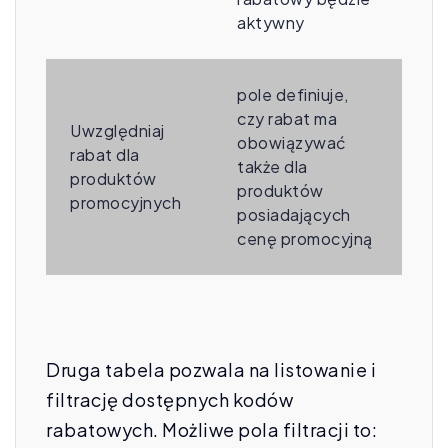
aktywny
pole definiuje,
czy rabat ma
Uwzględniaj
obowiązywać
rabat dla
także dla
produktów
produktów
promocyjnych
posiadających
cenę promocyjną
Druga tabela pozwala na listowanie i
filtrację dostępnych kodów
rabatowych. Możliwe pola filtracji to: