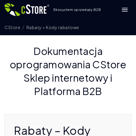
Ekosystem sprzedaży B2B
CStore
Rabaty > Kody rabatowe
Dokumentacja
oprogramowania CStore
Sklep internetowy i
Platforma B2B
Rabaty – Kody