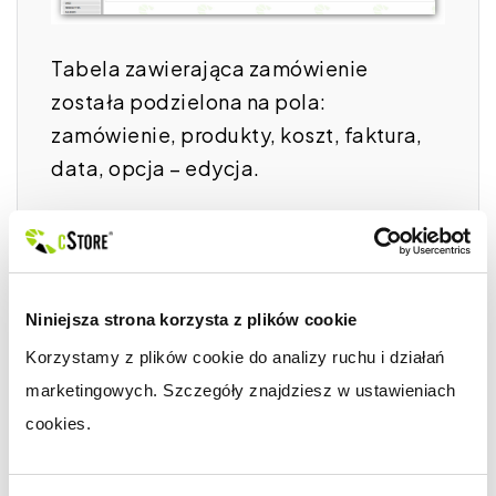
Tabela zawierająca zamówienie
została podzielona na pola:
zamówienie, produkty, koszt, faktura,
data, opcja – edycja.
Pod nr zamówienia znajdują się ikonki:
pokaż zamówienie, pokaż fakturę,
pokaż notatkę, wyślij – przenosi do
Niniejsza strona korzysta z plików cookie
okienka umożliwiającego
Korzystamy z plików cookie do analizy ruchu i działań 
edycję/wysłanie wiadomości do
marketingowych. Szczegóły znajdziesz w ustawieniach 
zamówienia, archiwum wiadomości,
cookies.
zaloguj – wybranie tej opcji powoduje
przeniesienie na konto klienta.