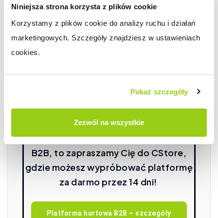
Niniejsza strona korzysta z plików cookie
poświęcić go na rozwój lub obsłużyć w
Korzystamy z plików cookie do analizy ruchu i działań 
tym samym czasie większą ilość
marketingowych. Szczegóły znajdziesz w ustawieniach 
zamówień. Jeśli więc ktoś zarządza
cookies.
małą lub średnią firmą, to Subiekt Nexo
znacznie to ułatwi.
Pokaż szczegóły
Jeżeli jesteś zainteresowany
Zezwól na wszystkie
prowadzeniem platformy hurtowej
B2B, to zapraszamy Cię do CStore,
gdzie możesz wypróbować platformę
za darmo przez 14 dni!
Platforma hurtowa B2B – szczegóły