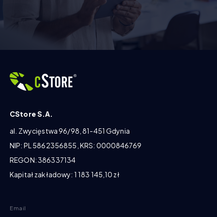
CStore S.A.
al. Zwycięstwa 96/98, 81-451 Gdynia
NIP: PL 5862356855, KRS: 0000846769
REGON: 386337134
Kapitał zakładowy: 1 183 145,10 zł
Email