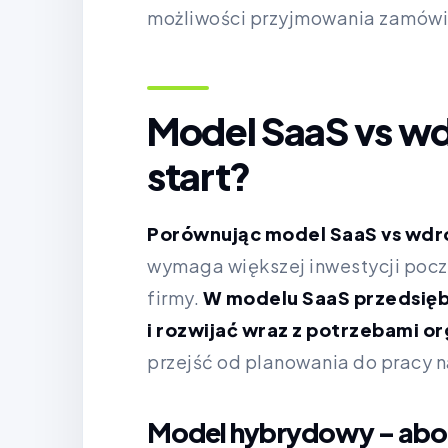
możliwości przyjmowania zamówi
Model SaaS vs wdr
start?
Porównując model SaaS vs wdro
wymaga większej inwestycji poc
firmy.
W modelu SaaS przedsięb
i rozwijać wraz z potrzebami or
przejść od planowania do pracy n
Model hybrydowy – abon