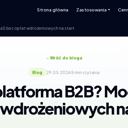
Strona główna
Zastosowania
Cenn
aaS bez opłat wdrożeniowych na start
←
Wróć do bloga
Blog
29.05.2026
5 min czytania
 platforma B2B? M
 wdrożeniowych na