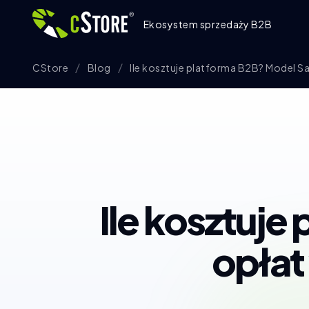
Ekosystem sprzedaży B2B
CStore
Blog
Ile kosztuje platforma B2B? Model S
Ile kosztuje
opłat