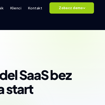
ik
Klienci
Kontakt
Zobacz demo
odel SaaS bez
 start