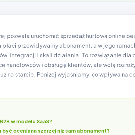
ej pozwala uruchomić sprzedaż hurtową online bez
 płaci przewidywalny abonament, a w jego ramach
integracji i skali działania. To rozwiązanie dla o
 handlowców i obsługę klientów, ale wolą rozłoży
ż na starcie. Poniżej wyjaśniamy, co wpływa na ce
a B2B w modelu SaaS?
 być oceniana szerzej niż sam abonament?