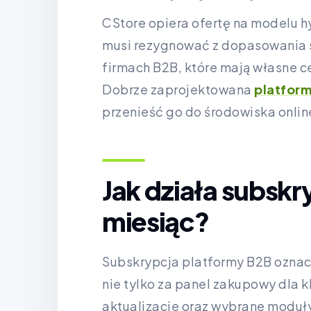
CStore opiera ofertę na modelu hy
musi rezygnować z dopasowania s
firmach B2B, które mają własne c
Dobrze zaprojektowana
platfor
przenieść go do środowiska onli
Jak działa subskr
miesiąc?
Subskrypcja platformy B2B oznac
nie tylko za panel zakupowy dla k
aktualizacje oraz wybrane moduł