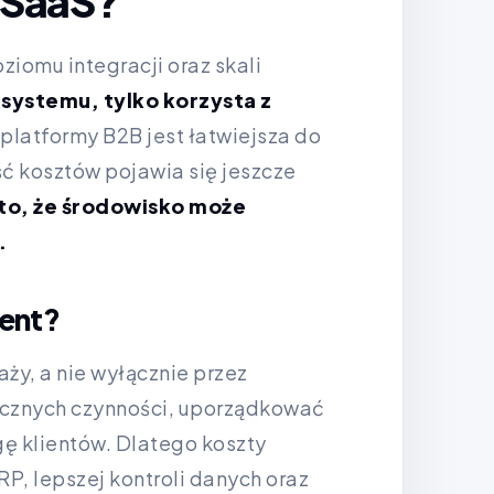
u SaaS?
iomu integracji oraz skali
systemu, tylko korzysta z
latformy B2B jest łatwiejsza do
ć kosztów pojawia się jeszcze
to, że środowisko może
.
ment?
ży, a nie wyłącznie przez
ęcznych czynności, uporządkować
ę klientów. Dlatego koszty
RP, lepszej kontroli danych oraz