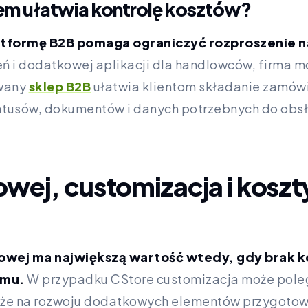
em ułatwia kontrolę kosztów?
tformę B2B pomaga ograniczyć rozproszenie n
 i dodatkowej aplikacji dla handlowców, firma 
owany
sklep B2B
ułatwia klientom składanie zamówi
tatusów, dokumentów i danych potrzebnych do obs
owej, customizacja i kosz
owej ma największą wartość wtedy, gdy brak k
emu.
W przypadku CStore customizacja może pole
także na rozwoju dodatkowych elementów przygoto