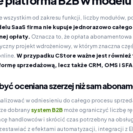
uje platforma B2B w model
 wszystkim od zakresu funkcji, liczby modułów, poz
lu SaaS firma nie kupuje jednorazowo całego 
nej opłaty.
Oznacza to, że opłata abonamentowa p
yczny projekt wdrożeniowy, w którym znaczna częś
nline.
W przypadku CStore ważne jest również 
formę sprzedażową, lecz także CRM, OMS i SFA
być oceniana szerzej niż sam abona
alizować w odniesieniu do całego procesu sprzeda
rze dobrany
system B2B
może ograniczyć liczbę r
cę handlowców i skrócić czas potrzebny na obsług
estawiać z efektami automatyzacji, integracji z E