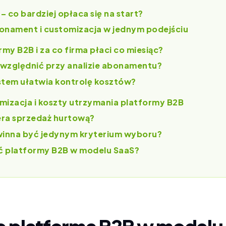
 co bardziej opłaca się na start?
nament i customizacja w jednym podejściu
rmy B2B i za co firma płaci co miesiąc?
uwzględnić przy analizie abonamentu?
stem ułatwia kontrolę kosztów?
mizacja i koszty utrzymania platformy B2B
era sprzedaż hurtową?
winna być jedynym kryterium wyboru?
ść platformy B2B w modelu SaaS?