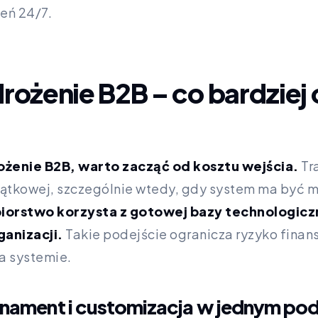
eń 24/7.
ożenie B2B – co bardziej 
żenie B2B, warto zacząć od kosztu wejścia.
Tr
zątkowej, szczególnie wtedy, gdy system ma być
iorstwo korzysta z gotowej bazy technologicz
ganizacji.
Takie podejście ogranicza ryzyko finans
a systemie.
ament i customizacja w jednym pod