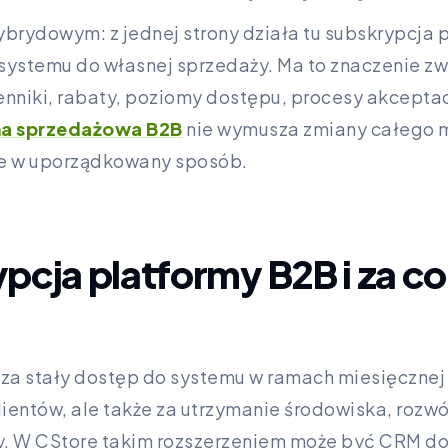
brydowym: z jednej strony działa tu subskrypcja pl
ystemu do własnej sprzedaży. Ma to znaczenie zwł
enniki, rabaty, poziomy dostępu, procesy akceptac
ma sprzedażowa B2B
nie wymusza zmiany całego m
ne w uporządkowany sposób.
ypcja platformy B2B i za co
za stały dostęp do systemu w ramach miesięcznej 
lientów, ale także za utrzymanie środowiska, rozwó
y. W CStore takim rozszerzeniem może być CRM do 