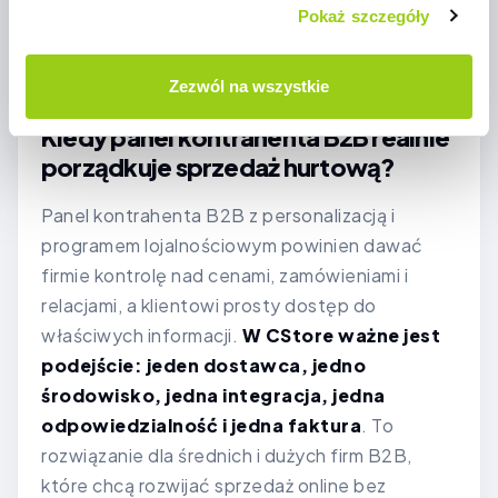
działami, a w tym samym środowisku program
Pokaż szczegóły
lojalnościowy B2B można powiązać z historią
współpracy, cennikiem i pracą handlowców.
Zezwól na wszystkie
Kiedy panel kontrahenta B2B realnie
porządkuje sprzedaż hurtową?
Panel kontrahenta B2B z personalizacją i
programem lojalnościowym powinien dawać
firmie kontrolę nad cenami, zamówieniami i
relacjami, a klientowi prosty dostęp do
właściwych informacji.
W CStore ważne jest
podejście: jeden dostawca, jedno
środowisko, jedna integracja, jedna
odpowiedzialność i jedna faktura
. To
rozwiązanie dla średnich i dużych firm B2B,
które chcą rozwijać sprzedaż online bez