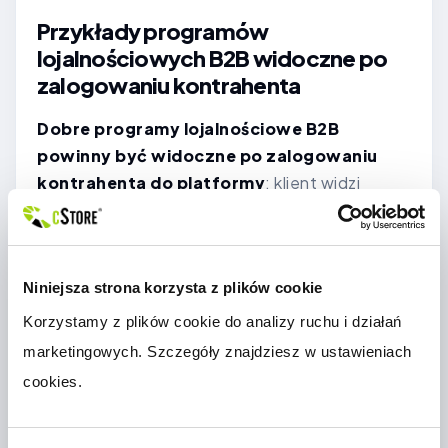
Przykłady programów
lojalnościowych B2B widoczne po
zalogowaniu kontrahenta
Dobre programy lojalnościowe B2B
powinny być widoczne po zalogowaniu
kontrahenta do platformy
: klient widzi
aktualny poziom, spełnione warunki i korzyści
dostępne przy kolejnych zamówieniach.
Przykłady dla programów lojalnościowych B2B
Niniejsza strona korzysta z plików cookie
mogą obejmować rabaty za obrót, bonusy
produktowe, promocje sezonowe,
Korzystamy z plików cookie do analizy ruchu i działań 
wcześniejszy dostęp do wybranych ofert lub
marketingowych. Szczegóły znajdziesz w ustawieniach 
dodatkowe korzyści za zamawianie online.
cookies.
Platforma zakupowa B2B może porządkować
obieg zamówień, dokumentów i danych między