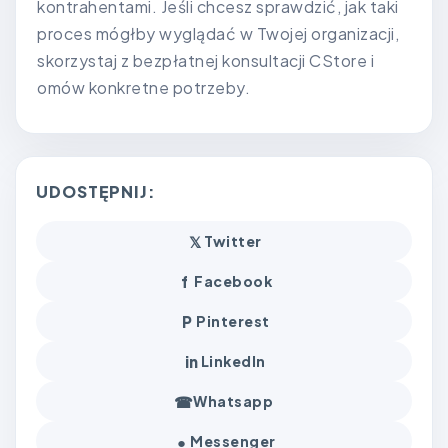
kontrahentami. Jeśli chcesz sprawdzić, jak taki
proces mógłby wyglądać w Twojej organizacji,
skorzystaj z bezpłatnej konsultacji CStore i
omów konkretne potrzeby.
UDOSTĘPNIJ:
𝕏
Twitter
f
Facebook
P
Pinterest
in
LinkedIn
☎
Whatsapp
●
Messenger