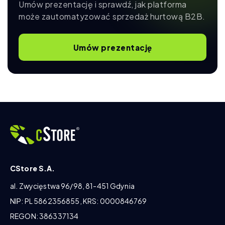
Umów prezentację i sprawdź, jak platforma
może zautomatyzować sprzedaż hurtową B2B.
Umów prezentację
CStore S.A.
al. Zwycięstwa 96/98, 81-451 Gdynia
NIP: PL 5862356855, KRS: 0000846769
REGON: 386337134