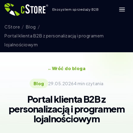
Ekosystem sprzedaży B2B
CStore
Blog
Portal klienta B2B z personalizacją i programem
lojalnościowym
←
Wróć do bloga
Blog
29.05.2026
4 min czytania
Portal klienta B2B z
personalizacją i programem
lojalnościowym