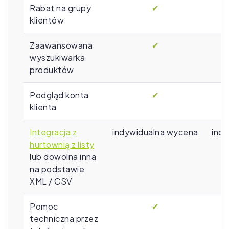
Rabat na grupy
✔
klientów
Zaawansowana
✔
wyszukiwarka
produktów
Podgląd konta
✔
klienta
Integracja z
indywidualna wycena
ind
hurtownią z listy
lub dowolna inna
na podstawie
XML / CSV
Pomoc
✔
techniczna przez