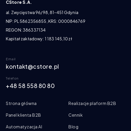
CStore S.A.
al. Zwycięstwa 96/98, 81-451 Gdynia
NIP: PL 5862356855, KRS: 0000846769
REGON: 386337134
Kapitał zakładowy: 1 183 145,10 zł
Email
kontakt@cstore.pl
Telefon
+48 58 558 80 80
Strona główna
Realizacje plaform B2B
Panel klienta B2B
Cennik
Automatyzacja AI
Blog