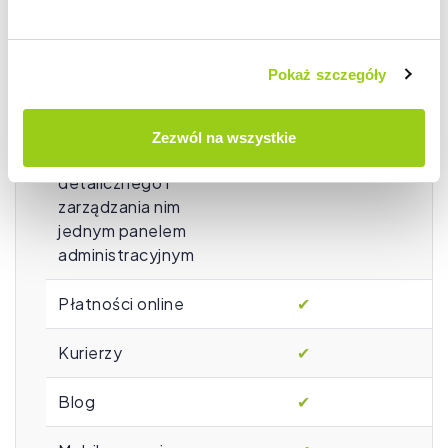
hurtowej i
detalicznej
Pokaż szczegóły
Możliwość
wymagana
uruchomienia
dodatkowa licencja
dod
dodatkowego,
na sklep detaliczny
na 
Zezwól na wszystkie
osobnego sklepu
detalicznego i
zarządzania nim
jednym panelem
administracyjnym
Płatności online
✔
Kurierzy
✔
Blog
✔