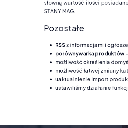
słowną wartość ilości posiad
STANY MAG.
Pozostałe
RSS
z informacjami i ogłosz
porównywarka produktów
–
możliwość określenia domyś
możliwość łatwej zmiany kat
uaktualnienie import produ
ustawiliśmy działanie funkcji