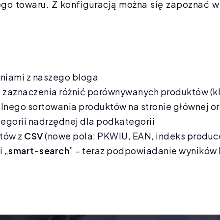
anego towaru. Z konfiguracją można się zapoz
eniami z naszego bloga
 zaznaczenia różnić porównywanych produktów (kla
lnego sortowania produktów na stronie głównej o
egorii nadrzędnej dla podkategorii
któw z
CSV
(nowe pola: PKWIU, EAN, indeks produce
 „
smart-search
” – teraz podpowiadanie wyników b