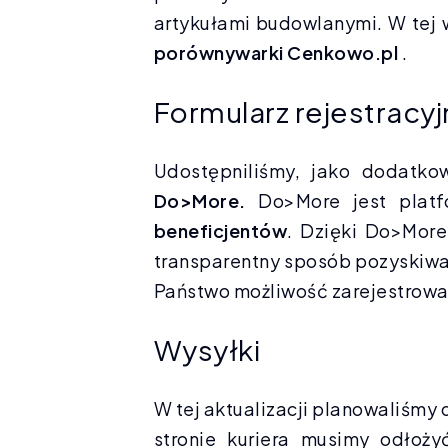
artykułami budowlanymi. W tej 
porównywarki Cenkowo.pl
.
Formularz rejestracy
Udostępniliśmy, jako dodatko
Do>More.
Do>More jest platf
beneficjentów
. Dzięki Do>More
transparentny sposób pozyskiwa
Państwo możliwość zarejestrowan
Wysyłki
W tej aktualizacji planowaliśmy 
stronie kuriera musimy odłoży