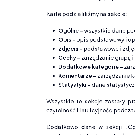
Kartę podzieliliśmy na sekcje:
Ogólne
– wszystkie dane p
Opis
– opis podstawowy i op
Zdjęcia
– podstawowe i zdj
Cechy
– zarządzanie grupą i
Dodatkowe kategorie
– zar
Komentarze
– zarządzanie 
Statystyki
– dane statystycz
Wszystkie te sekcje zostały p
czytelność i intuicyjność podcza
Dodatkowo dane w sekcji „Ogó