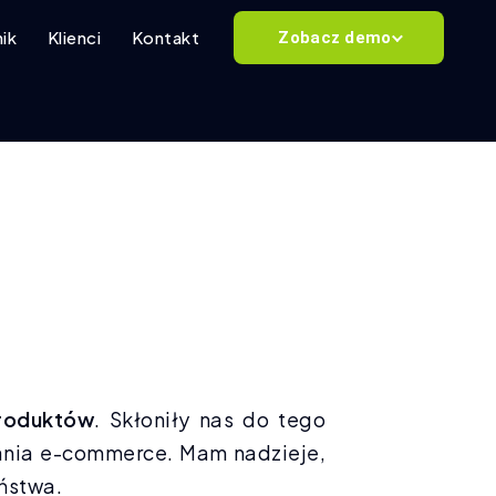
ik
Klienci
Kontakt
Zobacz demo
roduktów
. Skłoniły nas do tego
wania e-commerce. Mam nadzieje,
aństwa.