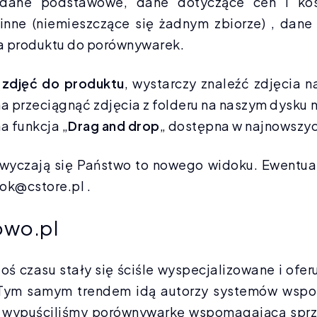
i: dane podstawowe, dane dotyczące cen i ko
inne (niemieszczące się żadnym zbiorze) , da
ia produktu do porównywarek.
 zdjęć do produktu
, wystarczy znaleźć zdjęcia 
a przeciągnąć zdjęcia z folderu na naszym dysku 
na funkcja „
Drag and drop
„ dostępna w najnowszyc
wyczają się Państwo to nowego widoku. Ewentua
ok@cstore.pl .
owo.pl
goś czasu stały się ściśle wyspecjalizowane i of
a. Tym samym trendem idą autorzy systemów wspo
 wypuściliśmy porównywarkę wspomagającą sprze