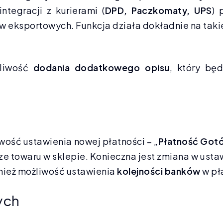
ntegracji z kurierami (
DPD, Paczkomaty, UPS
) 
ów eksportowych. Funkcja działa dokładnie na takie
liwość
dodania dodatkowego opisu
, który bę
ość ustawienia nowej płatności – „
Płatność Got
ze towaru w sklepie. Konieczna jest zmiana w ust
nież możliwość ustawienia
kolejności banków
w pł
ych