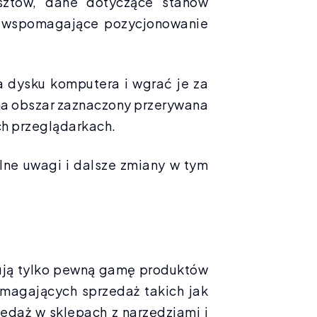
sztów, dane dotyczące stanów
ne wspomagające pozycjonowanie
na dysku komputera i wgrać je za
na obszar zaznaczony przerywana
h przeglądarkach.
lne uwagi i dalsze zmiany w tym
erują tylko pewną gamę produktów
magających sprzedaż takich jak
daż w sklepach z narzędziami i