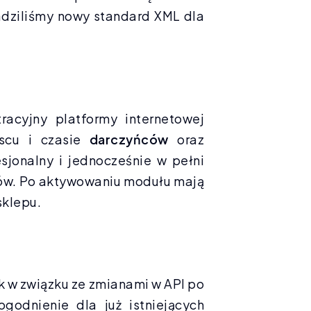
adziliśmy nowy standard XML dla
acyjny platformy internetowej
scu i czasie
darczyńców
oraz
sjonalny i jednocześnie w pełni
lów. Po aktywowaniu modułu mają
sklepu.
ak w związku ze zmianami w API po
godnienie dla już istniejących