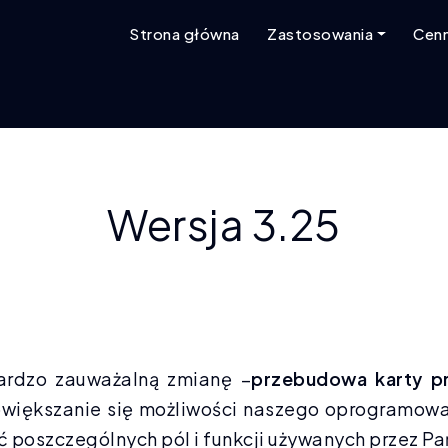
Strona główna
Zastosowania
Cenn
Wersja 3.25
bardzo zauważalną zmianę –
przebudowa karty p
powiększanie się możliwości naszego oprogramo
ć poszczególnych pól i funkcji używanych przez P