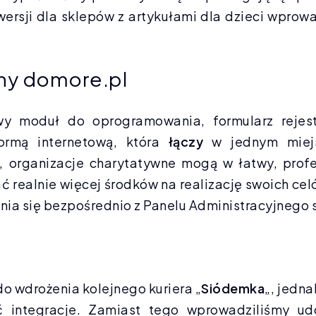
wersji dla sklepów z artykułami dla dzieci wprow
jny domore.pl
wy moduł do oprogramowania, formularz rejestr
ormą internetową, która
łączy
w jednym miej
, organizacje charytatywne mogą w łatwy, profe
ć realnie więcej środków na realizację swoich ce
ia się bezpośrednio z Panelu Administracyjnego 
do wdrożenia kolejnego kuriera „
Siódemka
„, jedn
ć integracje. Zamiast tego wprowadziliśmy udo