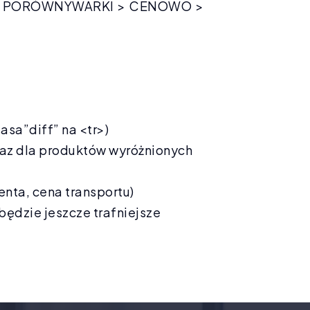
nać w PORÓWNYWARKI > CENOWO >
sa”diff” na <tr>)
raz dla produktów wyróżnionych
nta, cena transportu)
ędzie jeszcze trafniejsze