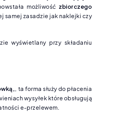
powstała możliwość
zbiorczego
j samej zasadzie jak naklejki czy
dzie wyświetlany przy składaniu
ówką
„, ta forma służy do płacenia
awieniach wysyłek które obsługują
atności e-przelewem.