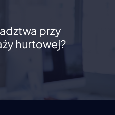
radztwa przy
aży hurtowej?