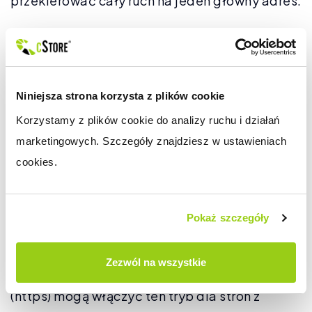
przekierować cały ruch na jeden główny adres.
Darmowa wysyłka
Jeżeli w sklepie korzystasz z możliwości
Niniejsza strona korzysta z plików cookie
ustawienia darmowej wysyłki w zależności od
Korzystamy z plików cookie do analizy ruchu i działań 
kwoty zamówienia, od teraz możesz
marketingowych. Szczegóły znajdziesz w ustawieniach 
zróżnicować darmową wysyłkę dla płatności
cookies.
pobraniem i przedpłatą.
SSL tylko w wybranych
Pokaż szczegóły
miejscach
Zezwól na wszystkie
Dla sklepów które mają włączony tryb SSL
(https) mogą włączyć ten tryb dla stron z