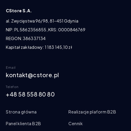
CStore S.A.
al. Zwycięstwa 96/98, 81-451 Gdynia
NIP: PL 5862356855, KRS: 0000846769
REGON: 386337134
Kapitał zakładowy: 1 183 145,10 zł
Email
kontakt@cstore.pl
Telefon
+48 58 558 80 80
Strona główna
Realizacje plaform B2B
Panel klienta B2B
Cennik