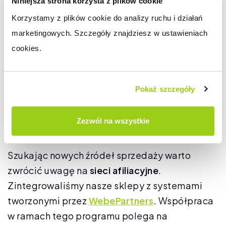
Niniejsza strona korzysta z plików cookie
funkcjonalności w sklepowym
newsletterze
.
Korzystamy z plików cookie do analizy ruchu i działań 
Od teraz możesz przygotować indywidualne
marketingowych. Szczegóły znajdziesz w ustawieniach 
oferty dla poszczególnych grup w sklepie,
cookies.
następnie napisać o tym w
newsletterze
który
prześlesz do wybranej grupy. Ponadto
umożliwiliśmy ustawienie ilości wysyłanych e-
Pokaż szczegóły
maili w jednej paczce, dzięki czemu rozsyłanie
wiadomości adresowanych do kilku tysięcy
Zezwól na wszystkie
użytkowników będzie trwało jeszcze szybciej!
Szukając nowych źródeł sprzedaży warto
zwrócić uwagę na
sieci afiliacyjne
.
Zintegrowaliśmy nasze sklepy z systemami
tworzonymi przez
WebePartners
. Współpraca
w ramach tego programu polega na