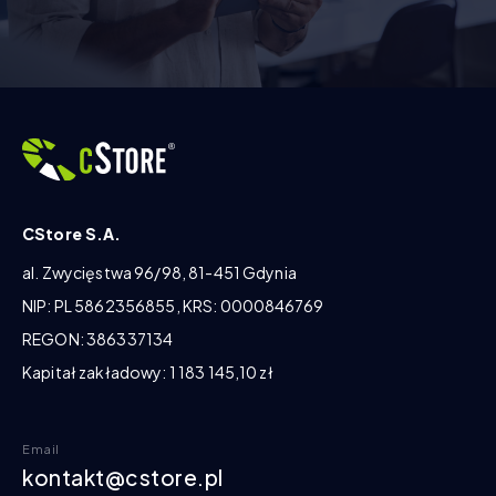
CStore S.A.
al. Zwycięstwa 96/98, 81-451 Gdynia
NIP: PL 5862356855, KRS: 0000846769
REGON: 386337134
Kapitał zakładowy: 1 183 145,10 zł
Email
kontakt@cstore.pl