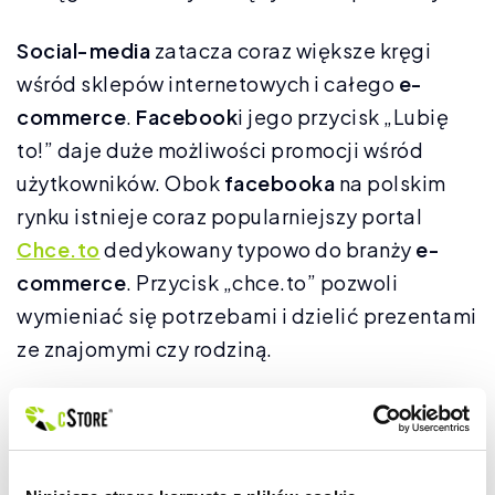
Social-media
zatacza coraz większe kręgi
wśród sklepów internetowych i całego
e-
commerce
.
Facebook
i jego przycisk „Lubię
to!” daje duże możliwości promocji wśród
użytkowników. Obok
facebooka
na polskim
rynku istnieje coraz popularniejszy portal
Chce.to
dedykowany typowo do branży
e-
commerce
. Przycisk „chce.to” pozwoli
wymieniać się potrzebami i dzielić prezentami
ze znajomymi czy rodziną.
W jednej z
poprzednich aktualizacji
wprowadziliśmy
grupy klientów
. Nadeszła
pora na dodatkowe wykorzystanie tej