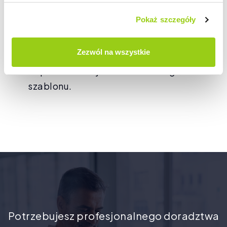
Poprawa wyświetlania artykułów
Pokaż szczegóły
blogowych z menu bocznym.
Poprawa wyświetlania cen w trybie
Zezwól na wszystkie
katalogu.
Poprawa funkcjonowania nowego
szablonu.
Potrzebujesz profesjonalnego doradztwa