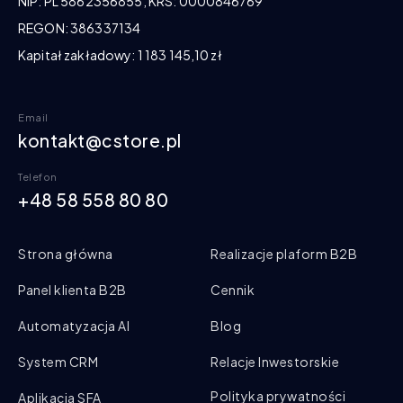
NIP: PL 5862356855, KRS: 0000846769
REGON: 386337134
Kapitał zakładowy: 1 183 145,10 zł
Email
kontakt@cstore.pl
Telefon
+48 58 558 80 80
Strona główna
Realizacje plaform B2B
Panel klienta B2B
Cennik
Automatyzacja AI
Blog
System CRM
Relacje Inwestorskie
Polityka prywatności
Aplikacja SFA