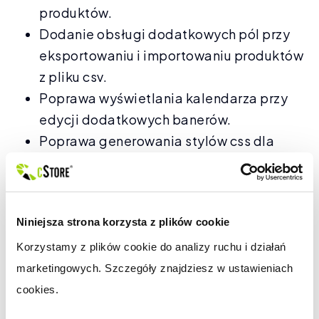
produktów.
Dodanie obsługi dodatkowych pól przy
eksportowaniu i importowaniu produktów
z pliku csv.
Poprawa wyświetlania kalendarza przy
edycji dodatkowych banerów.
Poprawa generowania stylów css dla
indywidualnych szablonów opartych o
SCSS.
Poprawa zapisu pól z negatywną
Niniejsza strona korzysta z plików cookie
wartością liczbową w panelu
administracyjnym.
Korzystamy z plików cookie do analizy ruchu i działań 
Poprawa wyświetlania oferty tygodnia
marketingowych. Szczegóły znajdziesz w ustawieniach 
dla nowego szablonu oraz poprawa
cookies.
zakończenia promocji.