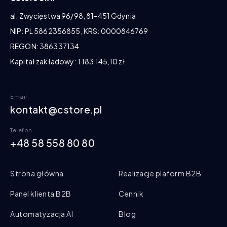
al. Zwycięstwa 96/98, 81-451 Gdynia
NIP: PL 5862356855, KRS: 0000846769
REGON: 386337134
Kapitał zakładowy: 1 183 145,10 zł
Email
kontakt@cstore.pl
Telefon
+48 58 558 80 80
Strona główna
Realizacje plaform B2B
Panel klienta B2B
Cennik
Automatyzacja AI
Blog