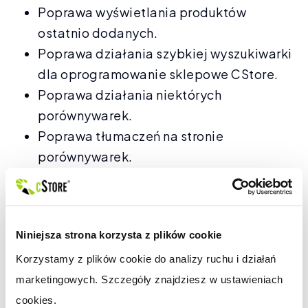
Poprawa wyświetlania produktów
ostatnio dodanych.
Poprawa działania szybkiej wyszukiwarki
dla oprogramowanie sklepowe CStore.
Poprawa działania niektórych
porównywarek.
Poprawa tłumaczeń na stronie
porównywarek.
Poprawa sprawdzania waluty podczas
korzystania z PayU.
Poprawa działania produktów scalonych.
Niniejsza strona korzysta z plików cookie
Poprawa w funkcjonowaniu integracji z
Allegro.
Korzystamy z plików cookie do analizy ruchu i działań 
Poprawa generowania listy produktów dla
marketingowych. Szczegóły znajdziesz w ustawieniach 
porównywarki Nokaut.
cookies.