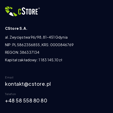
CStore S.A.
al. Zwycięstwa 96/98, 81-451 Gdynia
NIP: PL 5862356855, KRS: 0000846769
REGON: 386337134
Kapitał zakładowy: 1 183 145,10 zł
Email
kontakt@cstore.pl
Telefon
+48 58 558 80 80