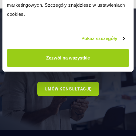
marketingowych. Szczegóły znajdziesz w ustawieniach 
cookies.
Pokaż szczegóły
Potrzebujesz profesjonalnego doradztwa
przy uruchomieniu platformy do
Zezwól na wszystkie
sprzedaży hurtowej?
UMÓW KONSULTACJĘ