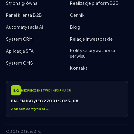
Strona główna
Realizacje plaform B2B
Panel klienta B2B
Cennik
Automatyzacja AI
Blog
System CRM
Relacje Inwestorskie
Polityka prywatności
Aplikacja SFA
serwisu
System OMS
Kontakt
ISO
BEZPIECZEŃSTWO INFORMACJI
PN-EN ISO/IEC 27001:2023-08
Zobacz certyfikat
→
© 2026 CStore S.A.