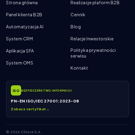
Strona główna
Realizacje plaform B2B
Panel klienta B2B
Cennik
Automatyzacja AI
Blog
System CRM
Relacje Inwestorskie
Polityka prywatności
Aplikacja SFA
serwisu
System OMS
Kontakt
ISO
BEZPIECZEŃSTWO INFORMACJI
PN-EN ISO/IEC 27001:2023-08
Zobacz certyfikat
→
© 2026 CStore S.A.