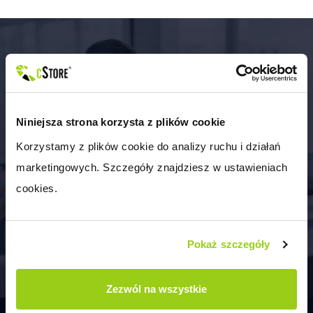
Potrzebujesz profesjonalnego doradztwa
Niniejsza strona korzysta z plików cookie
przy uruchomieniu platformy do
sprzedaży hurtowej?
Korzystamy z plików cookie do analizy ruchu i działań 
marketingowych. Szczegóły znajdziesz w ustawieniach 
cookies.
UMÓW KONSULTACJĘ
Pokaż szczegóły
Zezwól na wszystkie