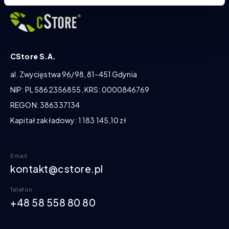
CStore S.A.
al. Zwycięstwa 96/98, 81-451 Gdynia
NIP: PL 5862356855, KRS: 0000846769
REGON: 386337134
Kapitał zakładowy: 1 183 145,10 zł
Email
kontakt@cstore.pl
Telefon
+48 58 558 80 80