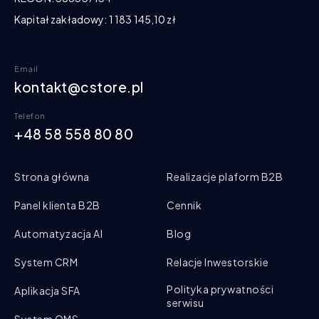
Kapitał zakładowy: 1 183 145,10 zł
Email
kontakt@cstore.pl
Telefon
+48 58 558 80 80
Strona główna
Realizacje plaform B2B
Panel klienta B2B
Cennik
Automatyzacja AI
Blog
System CRM
Relacje Inwestorskie
Polityka prywatności
Aplikacja SFA
serwisu