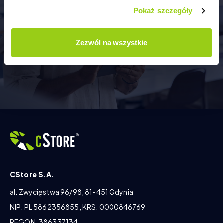
sprzedaży hurtowej?
Pokaż szczegóły
UMÓW KONSULTACJĘ
Zezwól na wszystkie
CStore S.A.
al. Zwycięstwa 96/98, 81-451 Gdynia
NIP: PL 5862356855, KRS: 0000846769
REGON: 386337134