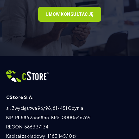
UMÓW KONSULTACJĘ
CStore S.A.
al. Zwycięstwa 96/98, 81-451 Gdynia
NIP: PL 5862356855, KRS: 0000846769
REGON: 386337134
Kapitał zakładowy: 1 183 145,10 zł