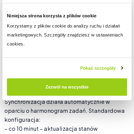
wielu magazynów)
– cennik (wybrany cennik)
Niniejsza strona korzysta z plików cookie
Korzystamy z plików cookie do analizy ruchu i działań 
b) Komunikacja: Sklep internetowy do Enova
marketingowych. Szczegóły znajdziesz w ustawieniach 
– zamówienia (zamówione produkty, kartoteka
cookies.
klienta, metoda płatności i wysyłki,
dodatkowe uwagi klienta)
Pokaż szczegóły
Synchronizator instalowany jest na serwerze
na którym zainstalowany jest program Enova.
Zezwól na wszystkie
Synchronizacja działa automatycznie w
oparciu o harmonogram zadań. Standardowa
konfiguracja:
– co 10 minut – aktualizacja stanów