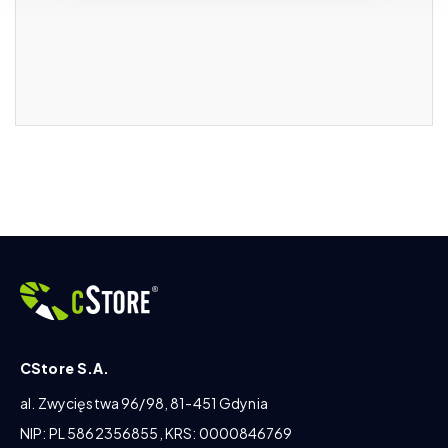
CStore S.A.
al. Zwycięstwa 96/98, 81-451 Gdynia
NIP: PL 5862356855, KRS: 0000846769