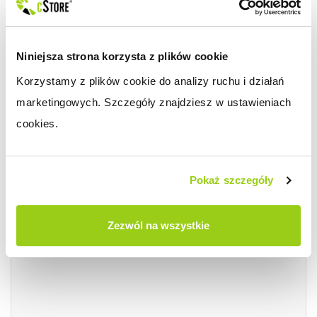
punktów, w przypadku, gdy zakupi
produkt za 2 zł,
Niniejsza strona korzysta z plików cookie
dla którego jest zdefiniowana wartość
Korzystamy z plików cookie do analizy ruchu i działań 
zakupu 10 punktów, zliczana jest
marketingowych. Szczegóły znajdziesz w ustawieniach 
wówczas wartość punktów za cenę
cookies.
produktu + punkty.
Pokaż szczegóły
na podanym przykładzie zostało
Zezwól na wszystkie
naliczonych 30 punktów.