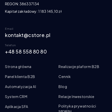
REGON: 386337134
Kapitał zakładowy: 1 183 145,10 zł
Email
kontakt@cstore.pl
Telefon
+48 58 558 80 80
Strona główna
Realizacje plaform B2B
Panel klienta B2B
Cennik
Automatyzacja AI
Blog
System CRM
Relacje Inwestorskie
Polityka prywatności
Aplikacja SFA
serwisu