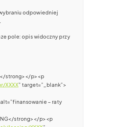
o wybraniu odpowiedniej
.
e pole: opis widoczny przy
Y</strong></p><p
or/XXXX
” target=”_blank”>
 alt=”finansowanie – raty
SING</strong></p><p