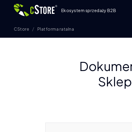
Ekosystem sprzedaży B2B
CStore
Platforma ratalna
Dokumen
Sklep