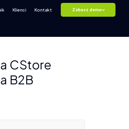
ik
Klienci
Kontakt
Zobacz demo
a CStore
ma B2B