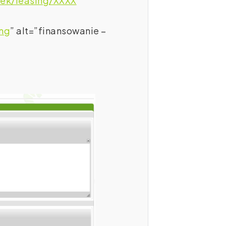
sek/leasing/XXXX
”
png
” alt=”finansowanie –