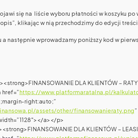
pojawi się na liście wyboru płatności w koszyku p
pis”, klikając w nią przechodzimy do edycji treści
a następnie wprowadzamy poniższy kod w pierwsz
er;”><strong>FINANSOWANIE DLA KLIENTÓW – RAT
 href=”
https://www.platformaratalna.pl/kalkulat
;margin-right:auto;”
inansowa.pl/assets/other/finansowanieraty.png
”
″ width=”1128″></a></p>
er;”><strong>FINANSOWANIE DLA KLIENTÓW – LEA