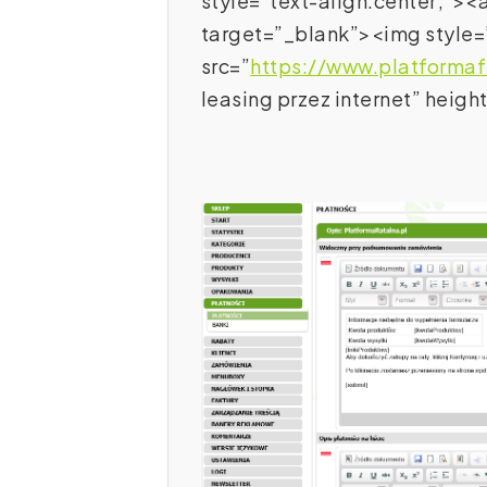
style=”text-align:center;”><a
target=”_blank”><img style=
src=”
https://www.platformaf
leasing przez internet” heig