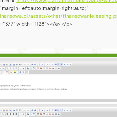
 href=”
https://www.platformafinansowa.pl/wnio
”margin-left:auto;margin-right:auto;”
inansowa.pl/assets/other/finansowanieleasing.
ht=”377″ width=”1128″></a></p>