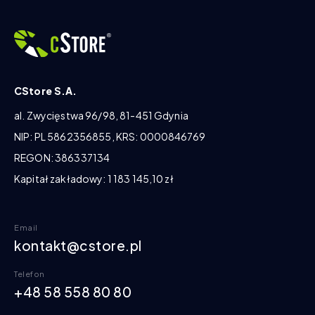
CStore S.A.
al. Zwycięstwa 96/98, 81-451 Gdynia
NIP: PL 5862356855, KRS: 0000846769
REGON: 386337134
Kapitał zakładowy: 1 183 145,10 zł
Email
kontakt@cstore.pl
Telefon
+48 58 558 80 80