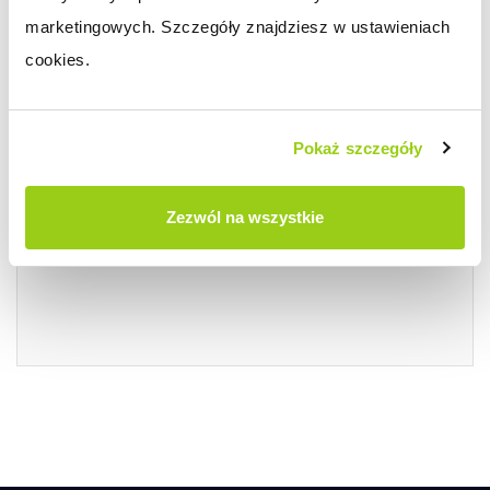
wagi. W przypadku, gdy mamy
marketingowych. Szczegóły znajdziesz w ustawieniach 
zdefiniowaną wysyłkę np. „kurier” w
cookies.
przedziale od 0 -50 kg a produkt na
sklepie ma zdefiniowaną wagę – 60 kg,
wówczas na produkcie pojawi się flaga
Pokaż szczegóły
„wysyłka gratis”.
Zezwól na wszystkie