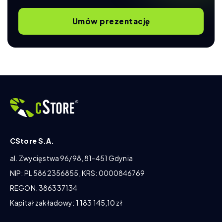
Umów prezentację
CStore S.A.
al. Zwycięstwa 96/98, 81-451 Gdynia
NIP: PL 5862356855, KRS: 0000846769
REGON: 386337134
Kapitał zakładowy: 1 183 145,10 zł