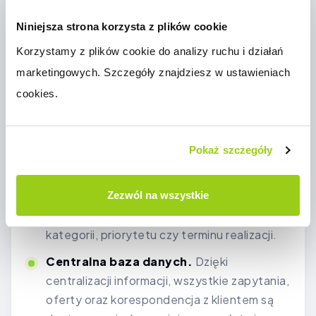
odpowiednie narzędzia stają się nieocenione w
Niniejsza strona korzysta z plików cookie
codziennej pracy firm działających w obszarze
B2B. Obsługa
zapytań ofertowych B2B
jest
Korzystamy z plików cookie do analizy ruchu i działań 
jednym z tych procesów, które mogą znacząco
marketingowych. Szczegóły znajdziesz w ustawieniach 
skorzystać na wdrożeniu nowoczesnych
cookies.
rozwiązań.
Automatyzacja procesów.
Platformy
Pokaż szczegóły
takie jak CStore oferują możliwość
automatyzacji wielu etapów obsługi
Zezwól na wszystkie
zapytań. Może to obejmować
automatyczne sortowanie zapytań według
kategorii, priorytetu czy terminu realizacji.
Centralna baza danych.
Dzięki
centralizacji informacji, wszystkie zapytania,
oferty oraz korespondencja z klientem są