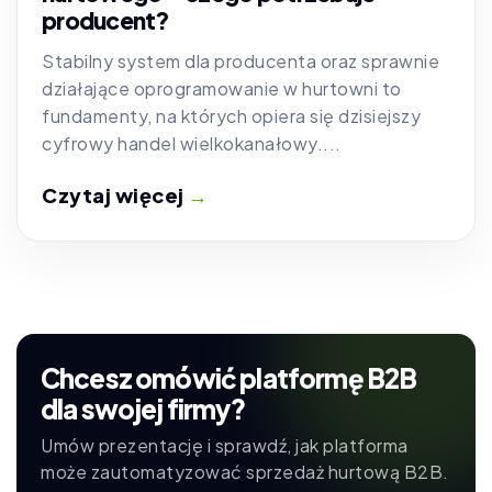
producent?
Stabilny system dla producenta oraz sprawnie
działające oprogramowanie w hurtowni to
fundamenty, na których opiera się dzisiejszy
cyfrowy handel wielkokanałowy....
Czytaj więcej
→
Chcesz omówić platformę B2B
dla swojej firmy?
Umów prezentację i sprawdź, jak platforma
może zautomatyzować sprzedaż hurtową B2B.